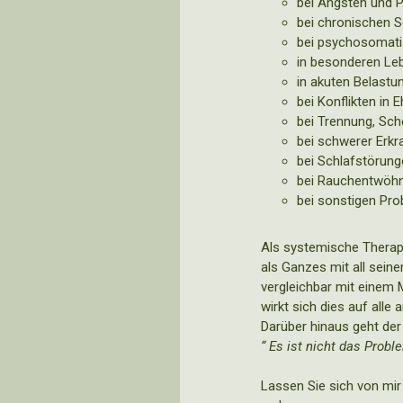
bei Ängsten und P
bei chronischen 
bei psychosomati
in besonderen Le
in akuten Belastu
bei Konflikten in 
bei Trennung, Sch
bei schwerer Erkr
bei Schlafstörung
bei Rauchentwöhn
bei sonstigen Pro
Als systemische Therape
als Ganzes mit all seine
vergleichbar mit einem M
wirkt sich dies auf all
Darüber hinaus geht de
“ Es ist nicht das Prob
Lassen Sie sich von mir