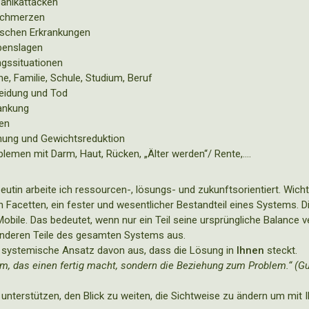
anikattacken
Schmerzen
schen Erkrankungen
benslagen
ngssituationen
Ehe, Familie, Schule, Studium, Beruf
eidung und Tod
ankung
en
ung und Gewichtsreduktion
blemen mit Darm, Haut, Rücken, „Älter werden“/ Rente,….
utin arbeite ich ressourcen-, lösungs- und zukunftsorientiert. Wicht
n Facetten, ein fester und wesentlicher Bestandteil eines Systems. 
obile. Das bedeutet, wenn nur ein Teil seine ursprüngliche Balance ve
e anderen Teile des gesamten Systems aus.
r systemische Ansatz davon aus, dass die Lösung in
Ihnen
steckt.
lem, das einen fertig macht, sondern die Beziehung zum Problem.“ (G
 unterstützen, den Blick zu weiten, die Sichtweise zu ändern um mi