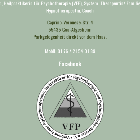
n, Heilpraktikerin für Psychotherapie (VFP), System. Therapeutin/ Famili
Hypnotherapeutin, Coach
Caprino-Veronese-Str. 4
55435 Gau-Algesheim
Parkgelegenheit direkt vor dem Haus.
Mobil: 01 76 / 21 54 01 89
Facebook