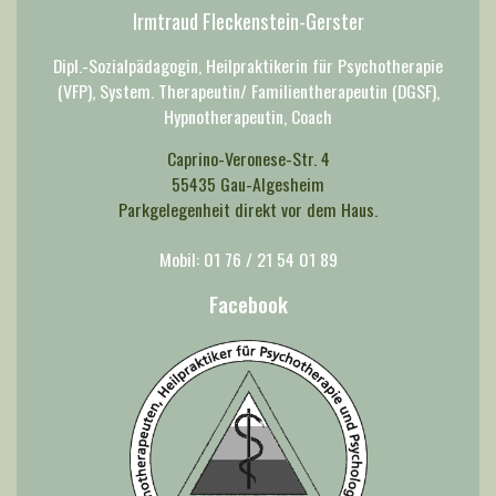
Irmtraud Fleckenstein-Gerster
Dipl.-Sozialpädagogin, Heilpraktikerin für Psychotherapie
(VFP), System. Therapeutin/ Familientherapeutin (DGSF),
Hypnotherapeutin, Coach
Caprino-Veronese-Str. 4
55435 Gau-Algesheim
Parkgelegenheit direkt vor dem Haus.
Mobil: 01 76 / 21 54 01 89
Facebook